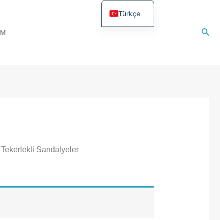
Türkçe
English
Ara
IM
 Tekerlekli Sandalyeler