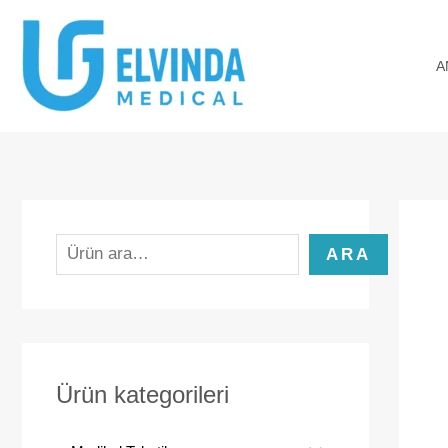
İçeriğe
A
atla
r
A
a
ARA
Ürün kategorileri