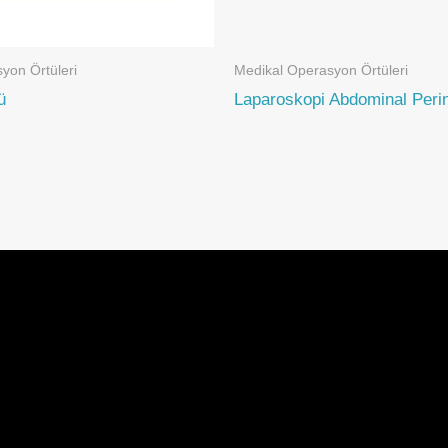
yon Örtüleri
Medikal Operasyon Örtüleri
ü
Laparoskopi Abdominal Peri