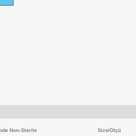
ode Non-Sterile
Size/Ölçü