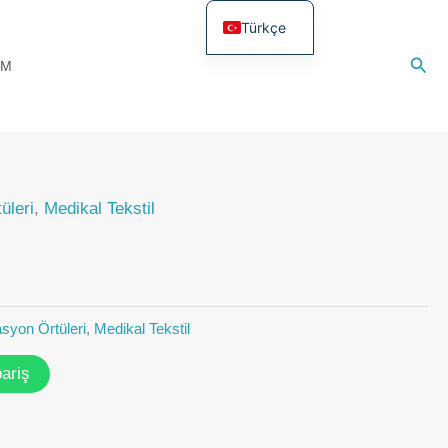
Türkçe
English
Ara
IM
üleri
,
Medikal Tekstil
syon Örtüleri
,
Medikal Tekstil
ariş