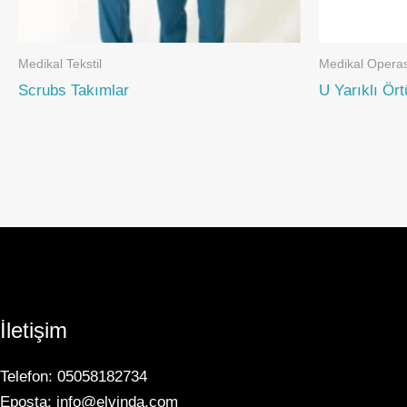
Medikal Tekstil
Medikal Operas
Scrubs Takımlar
U Yarıklı Ört
İletişim
Telefon: 05058182734
Eposta: info@elvinda.com